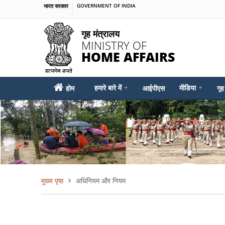
Skip
भारत सरकार
GOVERNMENT OF INDIA
to
main
गृह मंत्रालय
content
MINISTRY OF
HOME AFFAIRS
MAIN
हमारे बारे में
+
मीडिया
+
होम
आईपीएस
गृह
MENU
मुख्य पृष्ठ
अधिनियम और नियम
पग
चिन्ह
Pagination